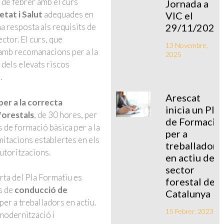
de febrer amb el curs
Jornada a
tat i Salut
adequades en
VIC el
29/11/2025
a resposta als requisits de
ctor. El curs, que
13 Novembre,
 amb recomanacions per a la
2025
 dels elevats riscos
.
Arescat
per a la correcta
inicia un Pla
 forestals
, de 30 hores, per
de Formació
s de formació bàsica per a la
per a
mitacions establertes en els
treballadors
utoritzacions.
en actiu del
sector
erta del Pla Formatiu es
forestal de
s de
conducció de
Catalunya
per a treballadors en actiu.
15 Febrer, 2023
modernització i