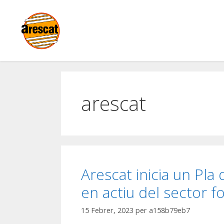
arescat
Arescat inicia un Pla
en actiu del sector f
15 Febrer, 2023
per
a158b79eb7