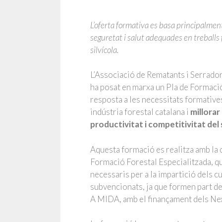
L’oferta formativa es basa principalmen
seguretat i salut
adequades en treballs f
silvícola.
L’Associació de Rematants i Serrado
ha posat en marxa un Pla de
Formació
resposta a les necessitats formative
indústria forestal catalana i
millorar
productivitat i competitivitat del
Aquesta formació es realitza amb la 
Formació Forestal Especialitzada, q
necessaris per a la impartició dels c
subvencionats, ja que formen par
A MIDA, amb el finançament dels Ne