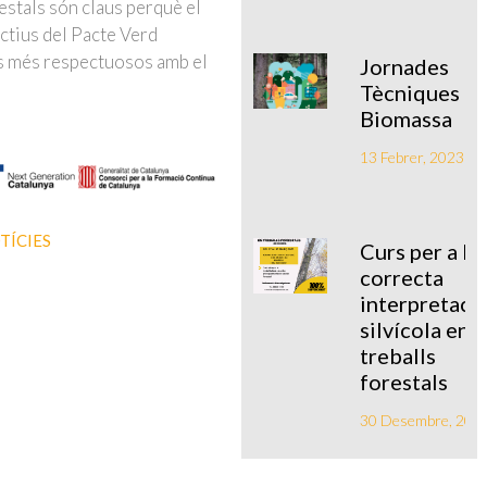
estals són claus perquè el
ctius del Pacte Verd
es més respectuosos amb el
Jornades
Tècniques
Biomassa
13 Febrer, 2023
TÍCIES
Curs per a la
correcta
interpretaci
silvícola en
treballs
forestals
30 Desembre, 202