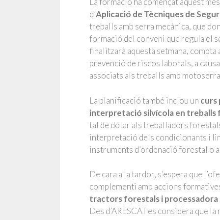
La formació ha començat aquest mes 
d’
Aplicació de Tècniques de Segure
treballs amb serra mecànica, que don
formació del conveni que regula el se
finalitzarà aquesta setmana, compta
prevenció de riscos laborals, a causa
associats als treballs amb motoserra
La planificació també inclou un
curs 
interpretació silvícola en treballs
tal de dotar als treballadors forestal
interpretació dels condicionants i li
instruments d’ordenació forestal o a
De cara a la tardor, s’espera que l’of
complementi amb accions formative
tractors forestals i processadora
Des d’ARESCAT es considera que la 