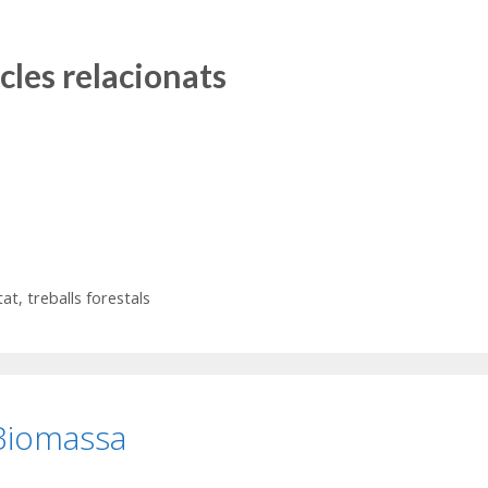
cles relacionats
tat
,
treballs forestals
Biomassa