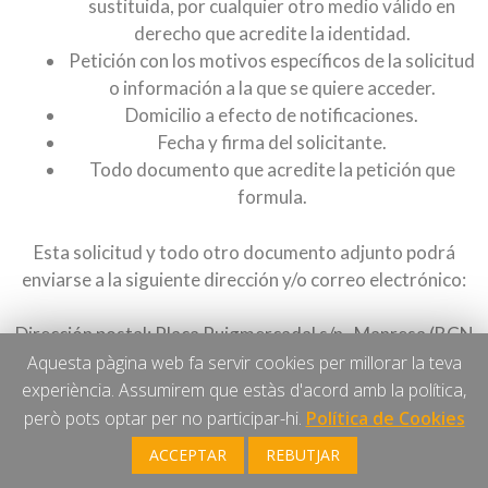
sustituida, por cualquier otro medio válido en
derecho que acredite la identidad.
Petición con los motivos específicos de la solicitud
o información a la que se quiere acceder.
Domicilio a efecto de notificaciones.
Fecha y firma del solicitante.
Todo documento que acredite la petición que
formula.
Esta solicitud y todo otro documento adjunto podrá
enviarse a la siguiente dirección y/o correo electrónico:
Dirección postal: Plaça Puigmercadal s/n , Manresa (BCN
) 08242
Aquesta pàgina web fa servir cookies per millorar la teva
experiència. Assumirem que estàs d'acord amb la política,
Correo electrónico:
arescat@arescat.cat
però pots optar per no participar-hi.
Política de Cookies
ACCEPTAR
REBUTJAR