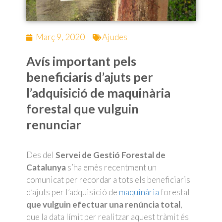
Març 9, 2020
Ajudes
Avís important pels
beneficiaris d’ajuts per
l’adquisició de maquinària
forestal que vulguin
renunciar
Des del
Servei de Gestió Forestal de
Catalunya
s’ha emès recentment un
comunicat per recordar a tots els beneficiaris
d’ajuts per l’adquisició de
maquinària
forestal
que vulguin efectuar una renúncia
total
,
que la data límit per realitzar aquest tràmit és