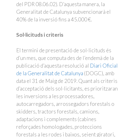
del PDR 08.06.02). D’aquesta manera, la
Generalitat de Catalunya subvencionarà el
40% de la inversió fins a 45.000 €.
Sol·licituds i criteris
El termini de presentació de sol·licituds és
d’un mes, que computa des de l’endemà de la
publicació d’aquesta resolució al
Diari Oficial
de la Generalitat de Catalunya
(DOGC), amb
data el 31 de Maig de 2019. Quant als criteris
d’acceptació dels sol·licitants, es prioritzaran
les inversions a les processadores,
autocarregadors, arrossegadors forestals o
skidders, tractors forestals, camions,
adaptacions i complements (cabines
reforçades homologades, proteccions
forestals a les rodes i baixos, seient giratori,