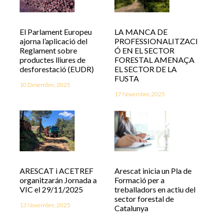
El Parlament Europeu
LA MANCA DE
ajorna l’aplicació del
PROFESSIONALITZACI
Reglament sobre
Ó EN EL SECTOR
productes lliures de
FORESTAL AMENAÇA
desforestació (EUDR)
EL SECTOR DE LA
FUSTA
10 Desembre, 2025
17 Novembre, 2025
ARESCAT i ACETREF
Arescat inicia un Pla de
organitzarán Jornada a
Formació per a
VIC el 29/11/2025
treballadors en actiu del
sector forestal de
13 Novembre, 2025
Catalunya