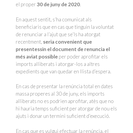
el proper
30 de juny de 2020
.
En aquest sentit, s’ha comunicat als
beneficiaris que en cas que tinguin la voluntat
de renunciar a l’ajut que se’ls ha atorgat
recentment,
seria convenient que
presentessin el document de renuncia el
més aviat possible
per poder aprofitar els
imports alliberats i atorgar-los a altres
expedients que van quedar en llista d’espera.
En cas de presentar la renúncia total en dates
massa properes al 30 de juny, els imports
alliberats no es podrien aprofitar, atès que no
hi hauria temps suficient per atorgar de nou els
ajuts i donar un termini suficient d’execució.
En cas que es vulgui efectuar la renúncia, el