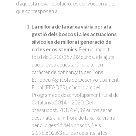
d’aquesta nova resolució, es convoquen ajuts
que corresponen a:
La millora de la xarxa viària per a la
gestió dels boscos i a les actuacions
silvícoles de millora i generació de
cicles ecosistèmics
. Per un import
total de 2.900.357,02 euros, els ajuts
que preveu aquesta Ordre tenen
caràcter de cofinançats per Fons
Europeu Agrícola de Desenvolupament
Rural (FEADER), d’acord amb el
Programa de desenvolupament rural de
Catalunya 2014 – 2020. Del
pressupost, 701.754,39 euros seran
destinats a la millora de la xarxa viària
per a la gestió dels boscos, i els
2.198.602,63 euros restants, a les