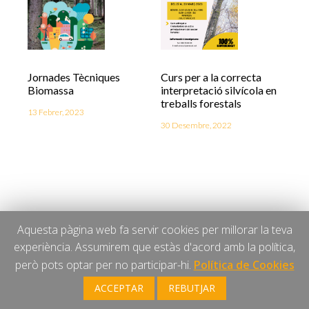
Jornades Tècniques
Curs per a la correcta
Biomassa
interpretació silvícola en
treballs forestals
13 Febrer, 2023
30 Desembre, 2022
Aquesta pàgina web fa servir cookies per millorar la teva
experiència. Assumirem que estàs d'acord amb la política,
Articles relacionats
però pots optar per no participar-hi.
Política de Cookies
ACCEPTAR
REBUTJAR