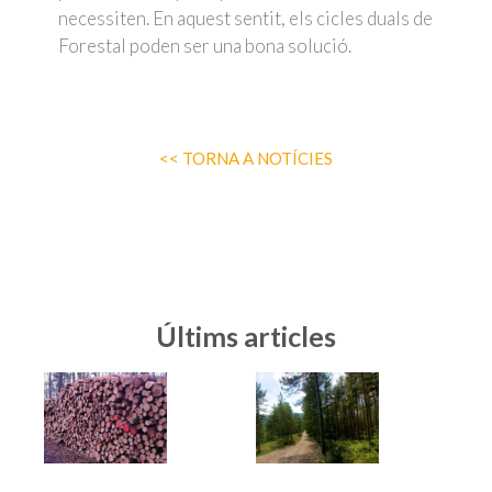
necessiten. En aquest sentit, els cicles duals de
Forestal poden ser una bona solució.
<< TORNA A NOTÍCIES
Últims articles