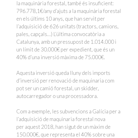
la maquinària forestal, també és insuficient:
796.778,1€/any d’ajuts a la maquinària forestal
en els últims 10 anys, que han servit per
l’adquisició de 626 unitats (tractors, camions,
pales, capçals…) L’última convocatòria a
Catalunya, amb un pressupost de 1.014.000 i
un límit de 30.000€ per expedient, que és un
40% d’una inversió màxima de 75.000€.
Aquesta inversió queda lluny dels imports
d’inversió per renovació de maquinaria com
pot ser un camió forestal, un skidder,
autocarregador o una processadora.
Com a exemple, les subvencions a Galícia per a
l’adquisició de maquinaria forestal nova
per aquest 2018, han sigut de un màxim de
150.000€, que representa el 40% sobre una