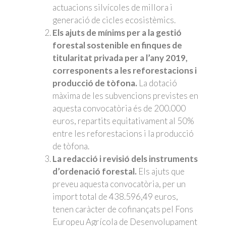
actuacions silvícoles de millora i
generació de cicles ecosistèmics.
Els ajuts de mínims per a la gestió
forestal sostenible en finques de
titularitat privada per a l’any 2019,
corresponents a les reforestacions i
producció de tòfona.
La dotació
màxima de les subvencions previstes en
aquesta convocatòria és de 200.000
euros, repartits equitativament al 50%
entre les reforestacions i la producció
de tòfona.
La redacció i revisió dels instruments
d’ordenació forestal.
Els ajuts que
preveu aquesta convocatòria, per un
import total de 438.596,49 euros,
tenen caràcter de cofinançats pel Fons
Europeu Agrícola de Desenvolupament