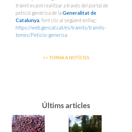
tràmit es pot realitzar a través del portal de
petició genèrica de la
Generalitat de
Catalunya
, fent clic al següent enllaç:
https://web.gencat.cat/es/tramits/tramits-
temes/Peticio-generica
<< TORNA A NOTÍCIES
Últims articles