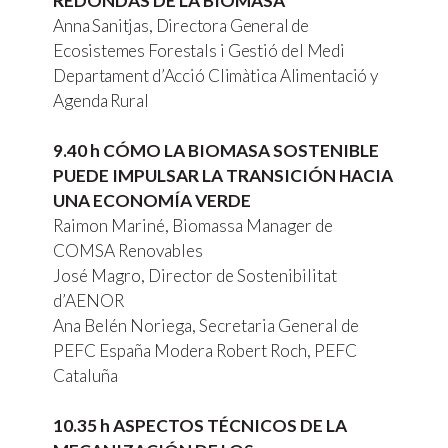
REDONDAS
DE
LA
BIOMASA
Anna
Sanitjas,
Directora
General
de
Ecosistemes
Forestals
i
Gestió
del
Medi
Departament
d’Acció
Climàtica
Alimentació
y
Agenda
Rural
9.40 h
CÓMO
LA
BIOMASA
SOSTENIBLE
PUEDE
IMPULSAR
LA
TRANSICIÓN
HACIA
UNA
ECONOMÍA
VERDE
Raimon
Mariné,
Biomassa
Manager
de
COMSA
Renovables
José
Magro,
Director
de
Sostenibilitat
d’AENOR
Ana
Belén
Noriega,
Secretaria
General
de
PEFC
España
Modera
Robert
Roch,
PEFC
Cataluña
10.35 h ASPECTOS TÉCNICOS DE LA