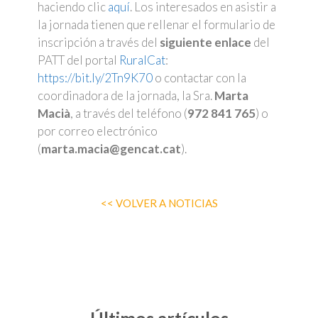
haciendo clic
aquí
. Los interesados en asistir a
la jornada tienen que rellenar el formulario de
inscripción a través del
siguiente enlace
del
PATT del portal
RuralCat
:
https://bit.ly/2Tn9K70
o contactar con la
coordinadora de la jornada, la Sra.
Marta
Macià
, a través del teléfono (
972 841 765
) o
por correo electrónico
(
marta.macia@gencat.cat
).
<< VOLVER A NOTICIAS
Últimos artículos