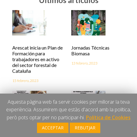
Arescat inicia un Plan de
Jornadas Técnicas
Formación para
Biomasa
trabajadores en activo
13 febrero, 2023
del sector forestal de
Cataluña
15 febrero, 2023
Aquesta pàgina web fa servir cookies per millorar la teva
experiència. Assumirem que estàs d'acord amb la política,
però pots optar per no participar-hi.
Política de Cookies
ACCEPTAR
REBUTJAR
Curso de aplicación de
Curso para la correcta
técnicas de seguridad y
interpretación silvícola