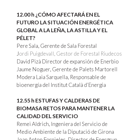
12.00 h ¿CÓMO AFECTARÁ EN EL
FUTURO LA SITUACIÓN ENERGÉTICA
GLOBAL A LA LEÑA, LA ASTILLA Y EL
PÉLET?
Pere Sala, Gerente de Sala Forestal
J
ordi Puigdevall, Gestor de Forestal Riudecos
David Pizà Director de expansión de Enerbio
Jaume Noguer, Gerente de Palets Martorell
Modera Laia Sarquella, Responsable de
bioenergía del Institut Català d’Energia
12.55 h ESTUFAS Y CALDERAS DE
BIOMASA RETOS PARA MANTENER LA
CALIDAD DEL SERVICIO
Remei Aldrich, Ingeniera del Servicio de
Medio Ambiente de la Diputació de Girona
Joan Anton Fornieles, Director de Energrup