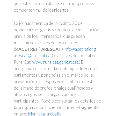
que este tipo de trabajos sean peligrosos y
comporten múltiples riesgos.
La jornada técnica del próximo 20 de
noviembre es gratis y requiere de inscripción
previa de los interesados, que pueden
inscribirse a través de los correos
de
ACETREF
i
ARESCAT
(
info@acetref.org
i
arescat@arescat.cat
) o a través del portal de
RuralCat:
www.ruralcat.gencat.cat/
. El
programa de la jornada contempla diferentes
parlamentos y ponencias en el marco de la
prevención de riesgos en el ámbito forestal,
de la mano de profesionales cualificados y
altos cargos de las organizaciones
participantes. Podéis consultar los detalles de
la programación haciendo clic en el siguiente
enlace:
Manresa_treballs