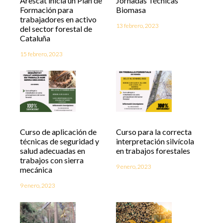
Arescat inicia un Plan de
Jornadas Técnicas
Formación para
Biomasa
trabajadores en activo
13 febrero, 2023
del sector forestal de
Cataluña
15 febrero, 2023
Curso de aplicación de
Curso para la correcta
técnicas de seguridad y
interpretación silvícola
salud adecuadas en
en trabajos forestales
trabajos con sierra
9 enero, 2023
mecánica
9 enero, 2023