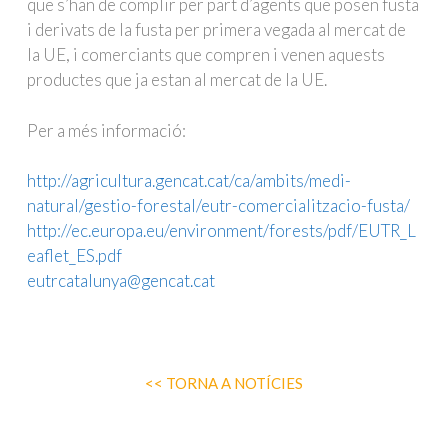
que s’han de complir per part d’agents que posen fusta
i derivats de la fusta per primera vegada al mercat de
la UE, i comerciants que compren i venen aquests
productes que ja estan al mercat de la UE.
Per a més informació:
http://agricultura.gencat.cat/ca/ambits/medi-
natural/gestio-forestal/eutr-comercialitzacio-fusta/
http://ec.europa.eu/environment/forests/pdf/EUTR_L
eaflet_ES.pdf
eutrcatalunya@gencat.cat
<< TORNA A NOTÍCIES