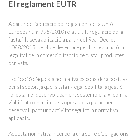
El reglament EUTR
A partir de l’aplicació del reglament de la Unió
Europea núm. 995/2010 relatiu a la regulació de la
fusta, i la seva aplicació a partir del Real Decret
1088/2015, del 4 de desembre per l’asseguració la
legalitat de la comercialització de fusta i productes
derivats.
L’aplicació d’aquesta normativa es considera positiva
per al sector, ja que la tala il·legal debilita la gestió
forestal i el desenvolupament sostenible, així com la
viabilitat comercial dels operadors que actuen
desenvolupant una activitat seguint la normativa
aplicable.
Aquesta normativa incorpora una sèrie d’obligacions